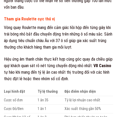
người thắng cuộc có thể nhận về số tiền thưởng gấp 100 lần mức
vốn ban đầu.
Tham gia Roulette cực thú vị
Vòng quay Roulette mang đến cảm giác hồi hộp đến từng giây khi
trái bóng nhỏ bắt đầu chuyển động trên những ô số màu sắc. Sảnh
áp dụng tiêu chuẩn châu Âu với 37 ô số giúp gia xác suất trúng
thưởng cho khách hàng tham gia mỗi lượt.
Hiệu ứng âm thanh chân thực kết hợp cùng góc quay đa chiều giúp
quý khách quan sát rõ nét từng chuyển động nhỏ nhất.
V8 Casino
tự hào khi mang đến tỷ lệ ăn cao nhất thị trường đối với các hình
thức đặt lẻ hoặc theo nhóm số cố định.
Loại hình đặt
Tỷ lệ thưởng
Đặc điểm nhận diện
Cược số đơn
1 ăn 35
Tỷ lệ lợi nhuận cao nhất
Cược Đỏ/Đen
1 ăn 1
Xác suất thắng gần 50%