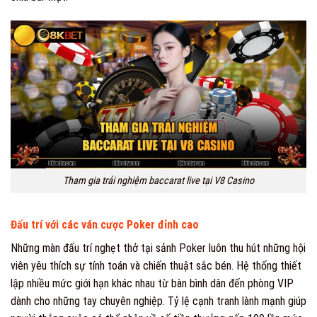
Tham gia trải nghiệm baccarat live tại V8 Casino
Đấu trí với các ván cược Poker đỉnh cao
Những màn đấu trí nghẹt thở tại sảnh Poker luôn thu hút những hội
viên yêu thích sự tính toán và chiến thuật sắc bén. Hệ thống thiết
lập nhiều mức giới hạn khác nhau từ bàn bình dân đến phòng VIP
dành cho những tay chuyên nghiệp. Tỷ lệ cạnh tranh lành mạnh giúp