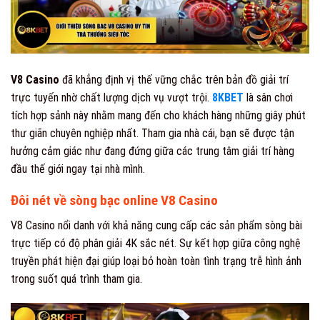
V8 Casino
đã khẳng định vị thế vững chắc trên bản đồ giải trí
trực tuyến nhờ chất lượng dịch vụ vượt trội.
8KBET
là sân chơi
tích hợp sảnh này nhằm mang đến cho khách hàng những giây phút
thư giãn chuyên nghiệp nhất. Tham gia nhà cái, bạn sẽ được tận
hưởng cảm giác như đang đứng giữa các trung tâm giải trí hàng
đầu thế giới ngay tại nhà mình.
Đôi nét về sòng bạc online V8 Casino
V8 Casino nổi danh với khả năng cung cấp các sản phẩm sòng bài
trực tiếp có độ phân giải 4K sắc nét. Sự kết hợp giữa công nghệ
truyền phát hiện đại giúp loại bỏ hoàn toàn tình trạng trễ hình ảnh
trong suốt quá trình tham gia.