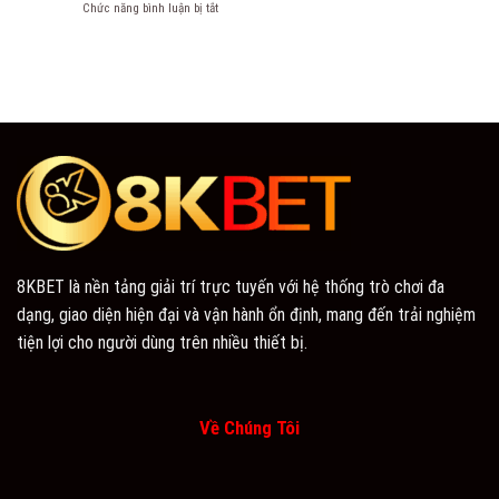
ở
Chức năng bình luận bị tắt
–
90%
Nổ
Quay
Cao
Hũ
Crazy
Thủ
JDB
777
Thắng
Uy
Nhận
Đậm
Tín
X3333
Chuẩn
Tiền
Quốc
Thưởng
Tế
Với
200+
Trò
Chơi
Độc
Quyền
8KBET là nền tảng giải trí trực tuyến với hệ thống trò chơi đa
dạng, giao diện hiện đại và vận hành ổn định, mang đến trải nghiệm
tiện lợi cho người dùng trên nhiều thiết bị.
Về Chúng Tôi