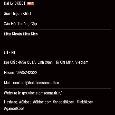
Đại Lý 8KBET
Giới Thiệu 8KBET
Câu Hỏi Thường Gặp
Điều Khoản Điều Kiện
LIÊN HỆ
Địa Chỉ : 465a QL1A, Linh Xuân, Hồ Chí Minh, Vietnam
Phone: '0986242322
Mail :
contact@hotelomsomnath.in
Website https://hotelomsomnath.in/
Hashtag: #8kbet #8kbetcom #nhacai8kbet #link8kbet
#game8kbet