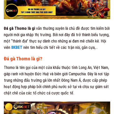
Đá gà Thomo là gì
vẫn thường xuyên là chủ đề được tìm kiếm bởi
người mới gia nhập thị trường. Bởi nơi đây đã trở thành biểu tượng,
một “thánh địa” thực sự dành cho những ai đam mê chiến kê. Hội
viên
8KBET
nên tìm hiểu chi tiết về các trận nòi, gắn cựa,…
Đá gà Thomo là gì?
Thomo là tên gọi của một cửa khẩu thuộc tỉnh Long An, Việt Nam,
giáp ranh với huyện Đức Huệ và biên giới Campuchia. Đây là nơi tập
trung những đấu trường gà lớn nhất Đông Nam Á, được cấp phép
hoạt động hợp pháp bởi chính phủ nước sở tại và chịu sự giám sát
chặt chẽ của các tổ chức cá cược quốc tế.