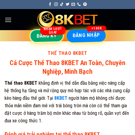
Skip
to
content
ĐĂNG NHẬP
ĐĂNG KÝ
THỂ THAO 8KBET
Cá Cược Thể Thao 8KBET An Toàn, Chuyên
Nghiệp, Minh Bạch
Thể thao 8KBET
khẳng định vị thế dẫn đầu bằng việc nâng cấp
hệ thống hạ tầng và mở rộng quy mô hợp tác với các nhà cung cấp
kèo hàng đầu thế giới. Tại
8KBET
người hâm mộ không chỉ được
thỏa mãn niềm đam mê với trái bóng tròn mà còn có thể tham gia
đặt cược ở hàng trăm bộ môn khác nhau từ bóng rổ, quần vợt đến
đua xe công thức 1.
Đánh giá trải nghiệm tại thể thao 8KBET