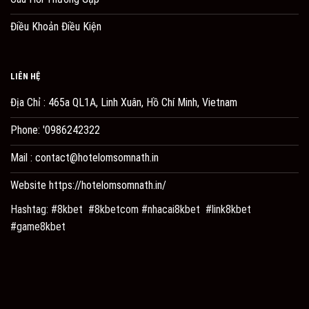
Điều Khoản Điều Kiện
LIÊN HỆ
Địa Chỉ : 465a QL1A, Linh Xuân, Hồ Chí Minh, Vietnam
Phone: '0986242322
Mail :
contact@hotelomsomnath.in
Website https://hotelomsomnath.in/
Hashtag: #8kbet #8kbetcom #nhacai8kbet #link8kbet
#game8kbet