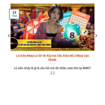
24
Th4
Lô Xiên Nháy Là Gì? Bí Kíp Soi Cầu Xiên Nổ 2 Nháy Cực
Chuẩn
Lô xiên nháy là gì là câu hỏi mà rất nhiều cược thủ tại 8KBET
[...]