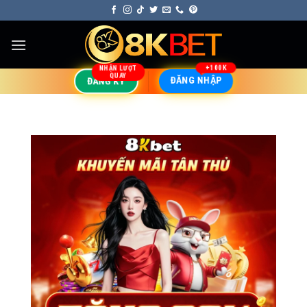
Skip
to
content
ĐĂNG NHẬP
ĐĂNG KÝ