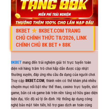
8KBET
8KBET.COM TRANG
CHỦ CHÍNH THỨC T8/2026, LINK
CHÍNH CHỦ 8K BET + 88K
8KBET
mang đến trải nghiệm giải trí trực tuyến toàn
diện với hàng trăm trò chơi hấp dẫn được cập nhật
thường xuyên, đáp ứng nhu cầu đa dạng của người chơi.
Truy cập
8KBET.COM
, thành viên có thể khám phá nhiều
chuyên mục nổi bật như thể thao, casino trực tuyến, slot
game, bắn cá và game bài trên nền tảng sở hữu giao diện
hiện đại, tốc độ xử lý ổn định. Hệ thống áp dụng công
nghệ bảo mật tiên tiến, hỗ trợ giao dịch an toàn cùng