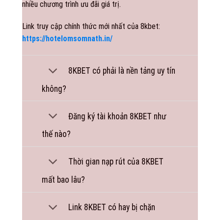
nhiều chương trình ưu đãi giá trị.
Link truy cập chính thức mới nhất của 8kbet:
https://hotelomsomnath.in/
8KBET có phải là nền tảng uy tín
không?
Đăng ký tài khoản 8KBET như
thế nào?
Thời gian nạp rút của 8KBET
mất bao lâu?
Link 8KBET có hay bị chặn